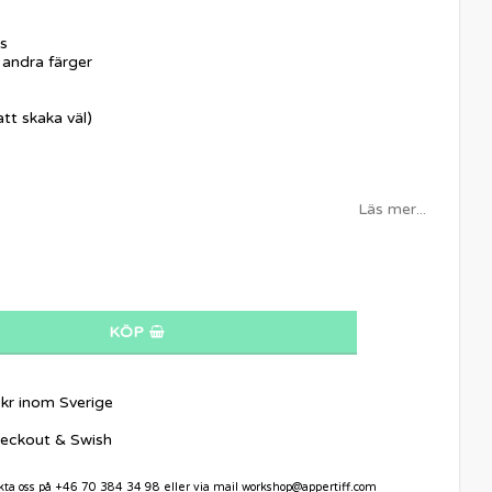
s
 andra färger
tt skaka väl)
Läs mer...
KÖP
9kr inom Sverige
heckout & Swish
akta oss på +46 70 384 34 98 eller via mail workshop@appertiff.com