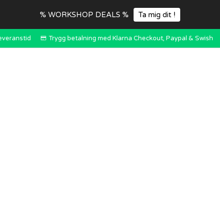
% WORKSHOP DEALS %
Ta mig dit !
everanstid
Trygg betalning med Klarna Checkout, Paypal & Swish