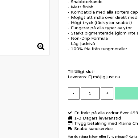
- Snabbtorkande
- Matt finish
- Kompatibla med alla sorters cap
- Möjligt att måla över direkt med
- Högt tryck (täck ytor snabbt)
​- Fungerar på alla typer av ytor
- Starkt pigmenterade (glöm inte a
- Non-Drip Formula
- Låg ljudnivå
- 100% fria från tungmetaller
Tillfälligt slut!
Leverans:
Ej möjlig just nu
-
+
Fri frakt på alla ordrar över 49
1-3 Dagars leveranstid
Trygg betalning med Klarna C
Snabb kundservice
Har du några frågor eller funderingar? Kont