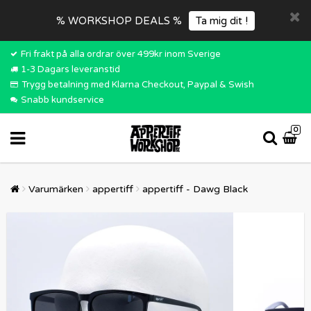
% WORKSHOP DEALS %
Ta mig dit !
Fri frakt på alla ordrar över 499kr inom Sverige
1-3 Dagars leveranstid
Trygg betalning med Klarna Checkout, Paypal & Swish
Snabb kundservice
0
Varumärken
appertiff
appertiff - Dawg Black