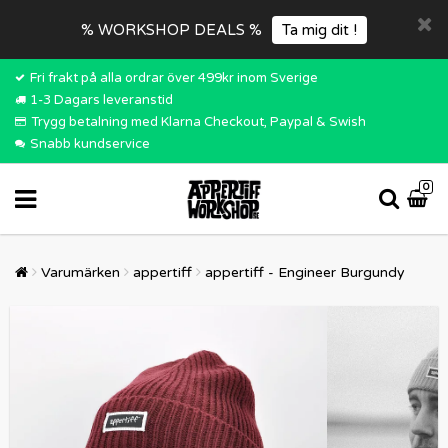
% WORKSHOP DEALS %
Ta mig dit !
Fri frakt på alla ordrar över 499kr inom Sverige
1-3 Dagars leveranstid
Trygg betalning med Klarna Checkout, Paypal & Swish
Snabb kundservice
0
Varumärken
appertiff
appertiff - Engineer Burgundy