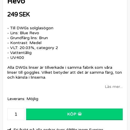
Revo
249 SEK
- Till DWGs solglasögon
- Lins: Blue Revo
- Grundfärg lins: Brun
- Kontrast: Medel
- VLT: 20.03%, category 2
- Vattentålig
- UV400
Alla DWGs linser är tillverkade i samma fabrik som våra
linser till goggles. Vilket betyder att det är samma färg, ton
och känsla i linserna.
Läs mer...
Leverans:
Möjlig
KÖP
Fri frakt på alla ordrar över 499kr inom Sverige