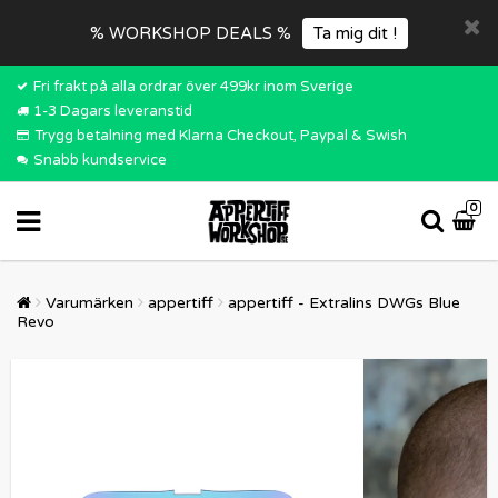
% WORKSHOP DEALS %
Ta mig dit !
Fri frakt på alla ordrar över 499kr inom Sverige
1-3 Dagars leveranstid
Trygg betalning med Klarna Checkout, Paypal & Swish
Snabb kundservice
0
Varumärken
appertiff
appertiff - Extralins DWGs Blue
Revo