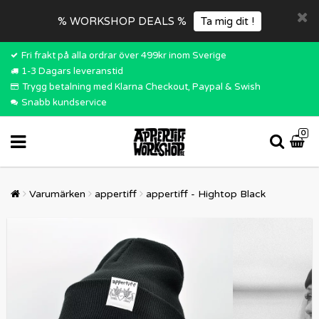
% WORKSHOP DEALS %
Ta mig dit !
Fri frakt på alla ordrar över 499kr inom Sverige
1-3 Dagars leveranstid
Trygg betalning med Klarna Checkout, Paypal & Swish
Snabb kundservice
0
Varumärken
appertiff
appertiff - Hightop Black