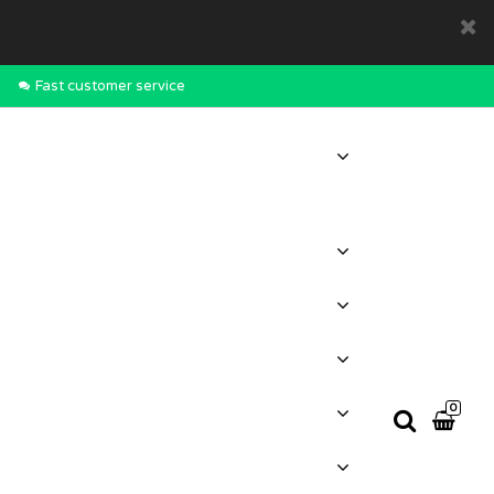
Fast customer service
0
Your cart is empty