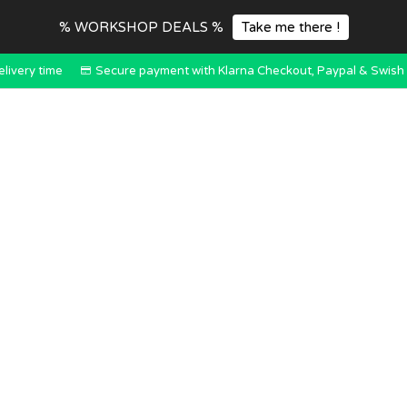
% WORKSHOP DEALS %
Take me there !
elivery time
Secure payment with Klarna Checkout, Paypal & Swish