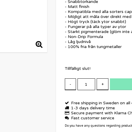
- Snabbtorkande
- Matt finish
- Kompatibla med alla sorters cap
- Möjligt att måla över direkt med
- Högt tryck (täck ytor snabbt)
​- Fungerar på alla typer av ytor
- Starkt pigmenterade (glöm inte a
- Non-Drip Formula
- Låg ljudnivå
- 100% fria från tungmetaller
Tillfälligt slut!
-
+
Free shipping in Sweden on all
1-3 days delivery time
Secure payment with Klarna C
Fast customer service
Do you have any questions regarding produc